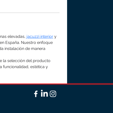
inas elevadas, 
jacuzzi interior
 y 
s en España. Nuestro enfoque 
da instalación de manera 
 la selección del producto 
 funcionalidad, estética y 